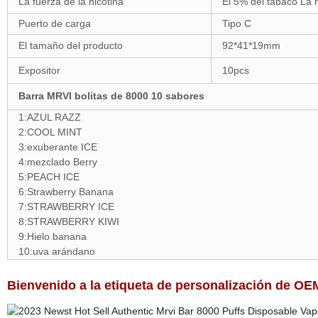
La fuerza de la nicotina
El 5% del tabaco La n
Puerto de carga
Tipo C
El tamaño del producto
92*41*19mm
Expositor
10pcs
Barra MRVI bolitas de 8000 10 sabores
1:AZUL RAZZ
2:COOL MINT
3:exuberante ICE
4:mezclado Berry
5:PEACH ICE
6:Strawberry Banana
7:STRAWBERRY ICE
8:STRAWBERRY KIWI
9:Hielo banana
10:uva arándano
Bienvenido a la etiqueta de personalización de O