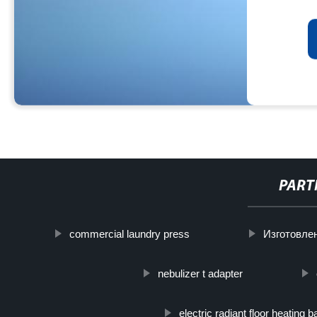
PART
commercial laundry press
Изготовле
nebulizer t adapter
electric radiant floor heating 