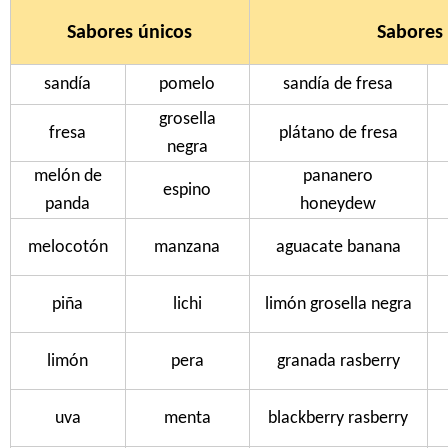
Sabores únicos
Sabores 
sandía
pomelo
sandía de fresa
grosella
fresa
plátano de fresa
negra
melón de
pananero
espino
panda
honeydew
melocotón
manzana
aguacate banana
piña
lichi
limón grosella negra
limón
pera
granada rasberry
uva
menta
blackberry rasberry