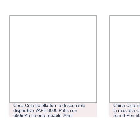
a botella forma desechable
China Cigarrillo Electrónico 
ivo VAPE 8000 Puffs con
la más alta calidad Mayoreo 
atería regable 20ml
Samrt Pen 500 Puff Vape de
a E líquido malla bobina Puff
con marca OEM
or mayor I VAPE Savage Pod