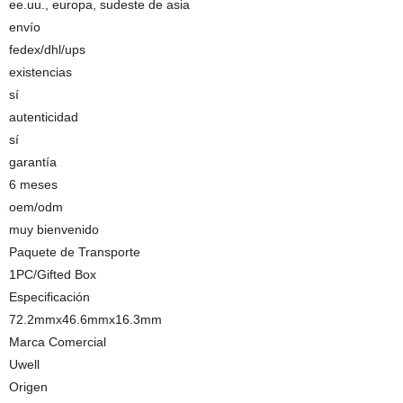
ee.uu., europa, sudeste de asia
envío
fedex/dhl/ups
existencias
sí
autenticidad
sí
garantía
6 meses
oem/odm
muy bienvenido
Paquete de Transporte
1PC/Gifted Box
Especificación
72.2mmx46.6mmx16.3mm
Marca Comercial
Uwell
Origen