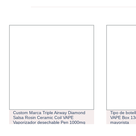
Custom Marca Triple Airway Diamond
Tipo de bote
Salsa Rosin Ceramic Coil VAPE
VAPE Box 13m
Vaporizador desechable Pen 1000mg
mayorista
500mg VAPE USB C