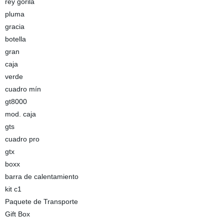
rey gorila
pluma
gracia
botella
gran
caja
verde
cuadro mín
gt8000
mod. caja
gts
cuadro pro
gtx
boxx
barra de calentamiento
kit c1
Paquete de Transporte
Gift Box