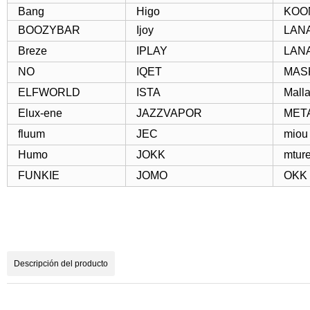
Bang
Higo
KOOM
BOOZYBAR
Ijoy
LAN
Breze
IPLAY
LAN
NO
IQET
MAS
ELFWORLD
ISTA
Mall
Elux-ene
JAZZVAPOR
MET
fluum
JEC
miou
Humo
JOKK
mtur
FUNKIE
JOMO
OKK
Descripción del producto