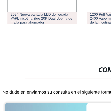
1200 Puff Vapes desechables Max
Mejor sobre 
2400 Vape mejor la venta el 6% de sal
Refilable VAP
de la nicotina vaporizador
Aceite espeso
desechable
CON
No dude en enviarnos su consulta en el siguiente form