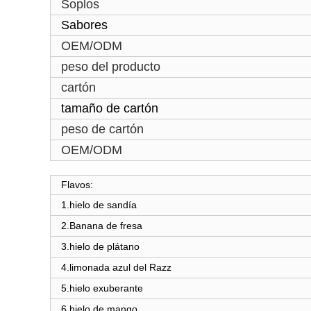
Soplos
Sabores
OEM/ODM
peso del producto
cartón
tamaño de cartón
peso de cartón
OEM/ODM
Flavos:
1
.
hielo de sandía
2
.
Banana de fresa
3
.
hielo de plátano
4
.
limonada azul del Razz
5.hielo exuberante
6
.
hielo de mango