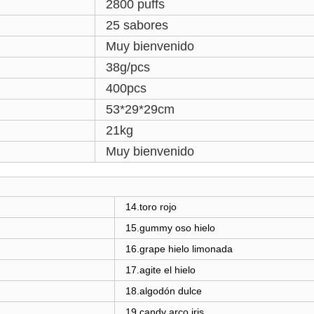
2800 puffs
25 sabores
Muy bienvenido
38g/pcs
400pcs
53*29*29cm
21kg
Muy bienvenido
14.toro rojo
15
.
gummy oso hielo
16.grape hielo limonada
17
.
agite el hielo
18
.
algodón dulce
19.candy
arco iris