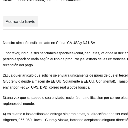
Atención: Si no estás claro, no dudan en contactarnos.
Acerca de Envío
Nuestro almacén está ubicado en China, CA USA y NJ USA.
1.por favor, indique sus peticiones especiales (color, paquetes, valor de la d
pedido específico varía según el tipo de producto y el estado de las existencias.
recepción del pago.
2).cualquier artículo que solicite se enviará únicamente después de que el terc
Grud(envío desde almacén de EE.UU. Solamente a EE.UU. Continental), Transport
enviar por FedEx, UPS, DPD, correo real u otros logistis.
3).una vez que su paquete sea enviado, recibirá una notificación por correo elec
regiones del mundo.
4).en cuanto a los destinos de entrega sin problemas, su dirección debe ser con
Vírgenes, 966-969 Hawaii, Guam y Alaska, tampoco aceptamos ninguna direcc