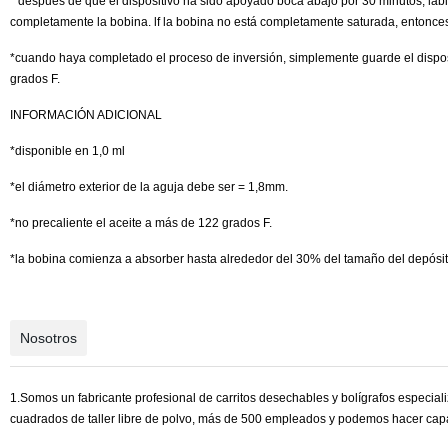
* después de que el dispositivo ha sido apoyado boca abajo por 30 minutos, labio
completamente la bobina. lf la bobina no está completamente saturada, entonce
*cuando haya completado el proceso de inversión, simplemente guarde el dispo
grados F.
INFORMACIÓN ADICIONAL
*disponible en 1,0 ml
*el diámetro exterior de la aguja debe ser = 1,8mm.
*no precaliente el aceite a más de 122 grados F.
*la bobina comienza a absorber hasta alrededor del 30% del tamaño del depósito
Nosotros
1.Somos un fabricante profesional de carritos desechables y bolígrafos especi
cuadrados de taller libre de polvo, más de 500 empleados y podemos hacer cap