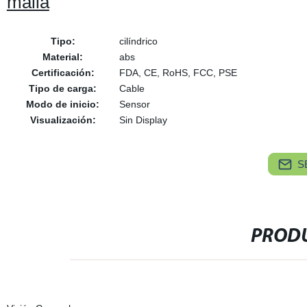
malla
Tipo:
cilíndrico
Material:
abs
Certificación:
FDA, CE, RoHS, FCC, PSE
Tipo de carga:
Cable
Modo de inicio:
Sensor
Visualización:
Sin Display
S
PRODU