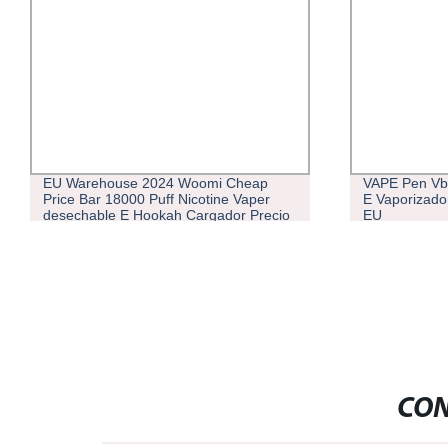
EU Warehouse 2024 Woomi Cheap
VAPE Pen Vbo
Price Bar 18000 Puff Nicotine Vaper
E Vaporizador
desechable E Hookah Cargador Precio
EU
sabor Shisha Hookah Randm Lápiz
VAPE al por mayor
CON