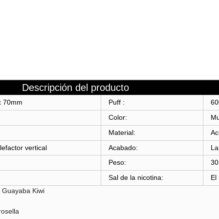
Descripción del producto
 x 70mm
Puff :
60
Color:
Mu
Material:
Ac
efactor vertical
Acabado:
La
Peso:
30
Sal de la nicotina:
El
 Guayaba Kiwi
osella