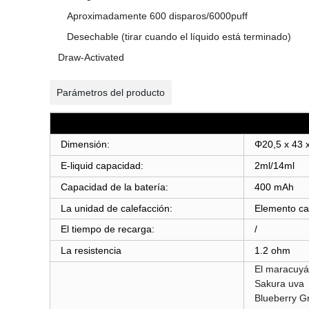
Aproximadamente 600 disparos/6000puff
Desechable (tirar cuando el líquido está terminado)
Draw-Activated
Parámetros del producto
Dimensión:
Φ20,5 x 43
E-liquid capacidad:
2ml/14ml
Capacidad de la batería:
400 mAh
La unidad de calefacción:
Elemento cal
El tiempo de recarga:
/
La resistencia
1.2 ohm
El maracuyá
Sakura uva
Blueberry Gr