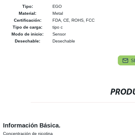
Tipo:
EGO
Material:
Metal
Certificación:
FDA, CE, ROHS, FCC
Tipo de carga:
tipo c
Modo de inicio:
Sensor
Desechable:
Desechable
S
PRODU
Información Básica.
Concentración de nicotina