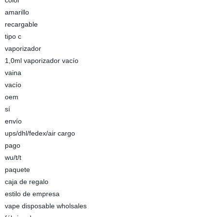
color
amarillo
recargable
tipo c
vaporizador
1,0ml vaporizador vacío
vaina
vacío
oem
sí
envío
ups/dhl/fedex/air cargo
pago
wu/t/t
paquete
caja de regalo
estilo de empresa
vape disposable wholsales