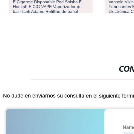
E Cigarete Disposable Pod Shisha E
Vapsolo Viki
Hookah E CIG VAPE Vaporizador de
Fabricantes 
bar Hank Adams Refilling de pañal
Electrónica 
Vplay desechable VAPE Tiendas de
12K Puffs VA
humo cerca de mí
Alemania Es
CON
No dude en enviarnos su consulta en el siguiente form