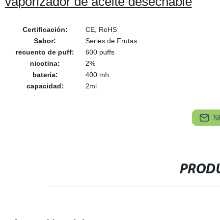
vaporizador de aceite desechable
Certificación:
CE, RoHS
Sabor:
Series de Frutas
recuento de puff:
600 puffs
nicotina:
2%
batería:
400 mh
capacidad:
2ml
S
PRODU