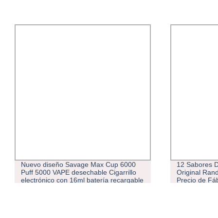
Nuevo diseño Savage Max Cup 6000
12 Sabores D
Puff 5000 VAPE desechable Cigarrillo
Original Ran
electrónico con 16ml batería recargable
Precio de Fá
600mAh precargada Cart Pod Enviado
en 24 horas