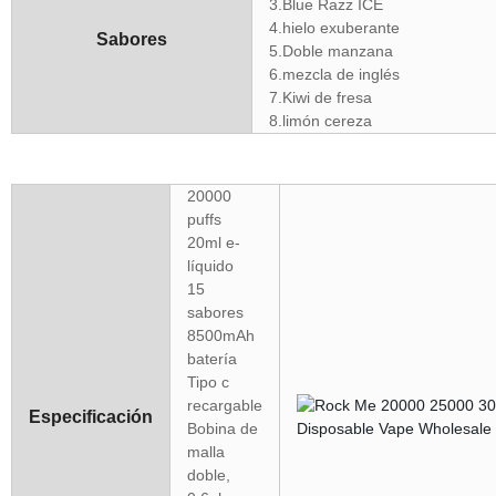
3.Blue Razz ICE
4.hielo exuberante
Sabores
5.Doble manzana
6.mezcla de inglés
7.Kiwi de fresa
8.limón cereza
20000
puffs
20ml e-
líquido
15
sabores
8500mAh
batería
Tipo c
recargable
Especificación
Bobina de
malla
doble,