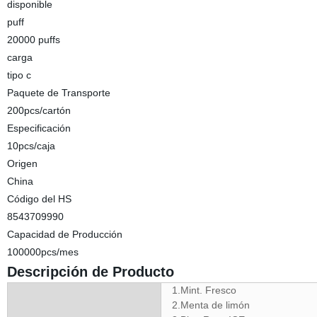
disponible
puff
20000 puffs
carga
tipo c
Paquete de Transporte
200pcs/cartón
Especificación
10pcs/caja
Origen
China
Código del HS
8543709990
Capacidad de Producción
100000pcs/mes
Descripción de Producto
1.Mint. Fresco
2.Menta de limón