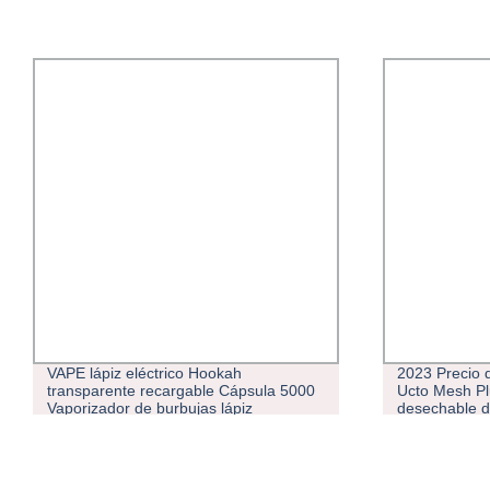
VAPE lápiz eléctrico Hookah
2023 Precio d
transparente recargable Cápsula 5000
Ucto Mesh Pl
Vaporizador de burbujas lápiz
desechable 
desechable personalizado para el
Pedómetro Puff Plus Lucky Rey 15000
Puff