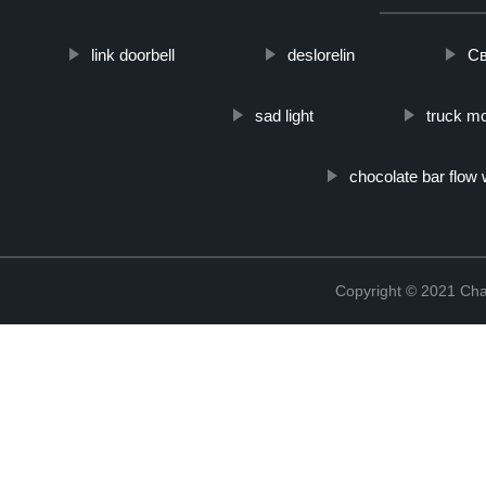
link doorbell
deslorelin
Св
sad light
truck m
chocolate bar flow
Copyright © 2021 Cha