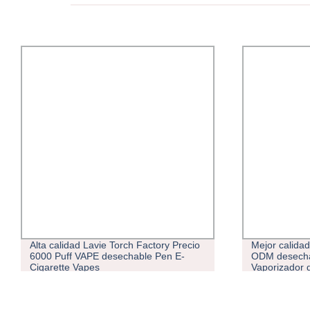
Mejor calidad 7000 Puffs Plus OEM
Aire brille 
ODM desechable personalizado VAPE
recargable C
Vaporizador de bobinas Pen Mesh
líquido de la