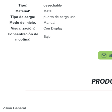
Tipo:
desechable
Material:
Metal
Tipo de carga:
puerto de carga usb
Modo de inicio:
Manual
Visualización:
Con Display
Concentración de
Bajo
nicotina:
S
PRODU
Visión General