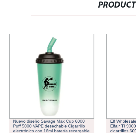
PRODUCT
Nuevo diseño Savage Max Cup 6000
Elf Wholesal
Puff 5000 VAPE desechable Cigarrillo
Elfair TI 900
electrónico con 16ml batería recargable
cigarrillos 6
600mAh precargada Cart Pod Enviado
0/2/5% Puffs