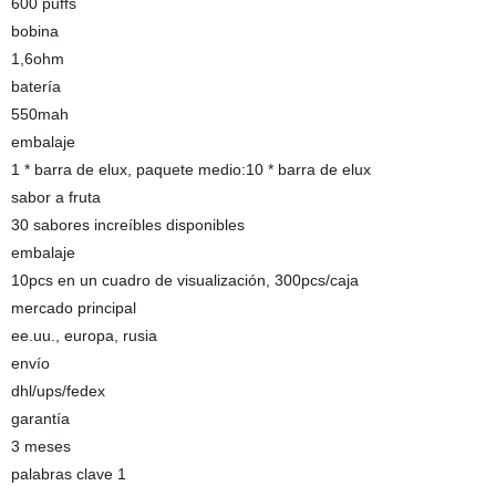
600 puffs
bobina
1,6ohm
batería
550mah
embalaje
1 * barra de elux, paquete medio:10 * barra de elux
sabor a fruta
30 sabores increíbles disponibles
embalaje
10pcs en un cuadro de visualización, 300pcs/caja
mercado principal
ee.uu., europa, rusia
envío
dhl/ups/fedex
garantía
3 meses
palabras clave 1