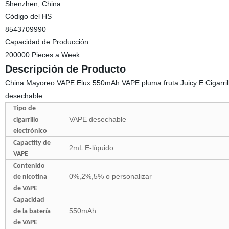
Shenzhen, China
Código del HS
8543709990
Capacidad de Producción
200000 Pieces a Week
Descripción de Producto
China Mayoreo VAPE Elux 550mAh VAPE pluma fruta Juicy E Cigarrill
desechable
Tipo de
VAPE desechable
cigarrillo
electrónico
Capactity de
2mL E-líquido
VAPE
Contenido
0%,2%,5% o personalizar
de nicotina
de VAPE
Capacidad
550mAh
de la batería
de VAPE