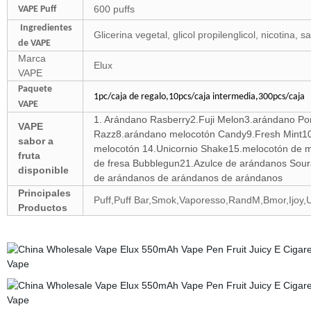
600 puffs
VAPE Puff
Ingredientes
Glicerina vegetal, glicol propilenglicol, nicotina, s
de VAPE
Marca
Elux
VAPE
Paquete
1pc/caja de regalo,10pcs/caja intermedia,300pcs/caja
VAPE
1. Arándano Rasberry2.Fuji Melon3.arándano Po
VAPE
Razz8.arándano melocotón Candy9.Fresh Mint1
sabor a
melocotón 14.Unicornio Shake15.melocotón de 
fruta
de fresa Bubblegun21.Azulce de arándanos Sou
disponible
de arándanos de arándanos de arándanos
Principales
Puff,Puff Bar,Smok,Vaporesso,RandM,Bmor,Ijoy,U
Productos